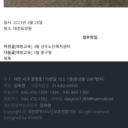
일시: 2023년 4월 28일
장소: 대전요양원
첨부파일
이전글
[예방교육] 4월 선우노인복지센터
다음글
[예방교육] 5월 중구청
목록
주소
대전 서구 문정로170번길 103, 1층(둔산동 2087번지)
대표
김숙현
사업자번호
314-82-09930
대표전화
042-472-1389~1390
,
042-863-1390
대표팩스
042-472-1392
이메일
daejeon1389@hanmail.net
개인정보책임관리자
김숙현
Copyright ⓒ 대전광역시노인보호전문기관. All right reserved.
Designed by KOWEB
.